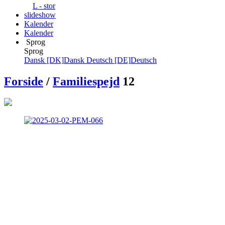
L - stor
slideshow
Kalender
Kalender
Sprog
Sprog
Dansk [DK]
Dansk
Deutsch [DE]
Deutsch
Forside
/
Familiespejd
12