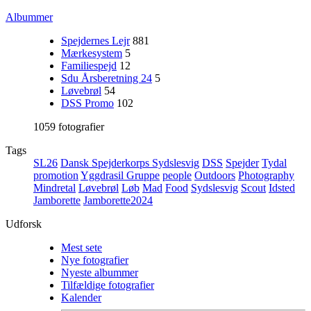
Albummer
Spejdernes Lejr
881
Mærkesystem
5
Familiespejd
12
Sdu Årsberetning 24
5
Løvebrøl
54
DSS Promo
102
1059 fotografier
Tags
SL26
Dansk Spejderkorps Sydslesvig
DSS
Spejder
Tydal
promotion
Yggdrasil Gruppe
people
Outdoors
Photography
Mindretal
Løvebrøl
Løb
Mad
Food
Sydslesvig
Scout
Idsted
Jamborette
Jamborette2024
Udforsk
Mest sete
Nye fotografier
Nyeste albummer
Tilfældige fotografier
Kalender